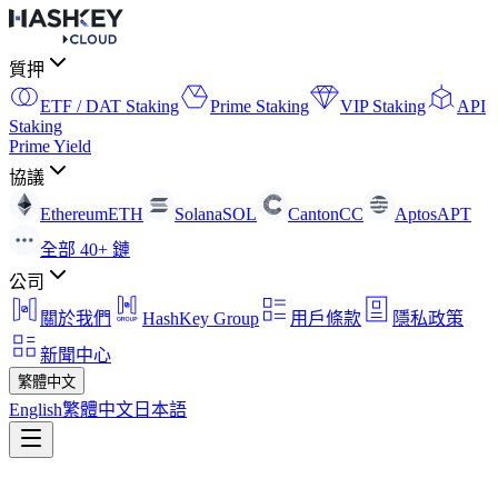
質押
ETF / DAT Staking
Prime Staking
VIP Staking
API
Staking
Prime Yield
協議
Ethereum
ETH
Solana
SOL
Canton
CC
Aptos
APT
全部 40+ 鏈
公司
關於我們
HashKey Group
用戶條款
隱私政策
新聞中心
繁體中文
English
繁體中文
日本語