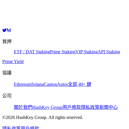
zetavaloper10jylwtjev22hfhecd27ezmsy58h77rr7kk60r6
複製
質押
ETF / DAT Staking
Prime Staking
VIP Staking
API Staking
Prime Yield
協議
Ethereum
Solana
Canton
Aptos
全部 40+ 鏈
公司
關於我們
HashKey Group
用戶條款
隱私政策
新聞中心
©2026 HashKey Group. All rights reserved.
隱私政策
用戶條款