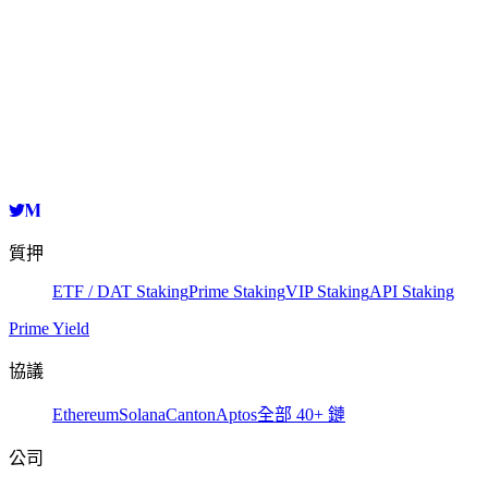
Validator
HashKey Cloud
persistencevaloper1gydvxcnm95zwdz7h7whpmusy5d5c3ck0p9muc9
複製
質押
ETF / DAT Staking
Prime Staking
VIP Staking
API Staking
Prime Yield
協議
Ethereum
Solana
Canton
Aptos
全部 40+ 鏈
公司