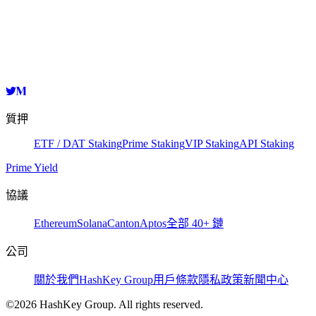
HashKey Cloud
0x844bfe9ef3b798bd558256ec5955d5d20ea461e3ef99b0421c7e584
複製
質押
ETF / DAT Staking
Prime Staking
VIP Staking
API Staking
Prime Yield
協議
Ethereum
Solana
Canton
Aptos
全部 40+ 鏈
公司
關於我們
HashKey Group
用戶條款
隱私政策
新聞中心
©2026 HashKey Group. All rights reserved.