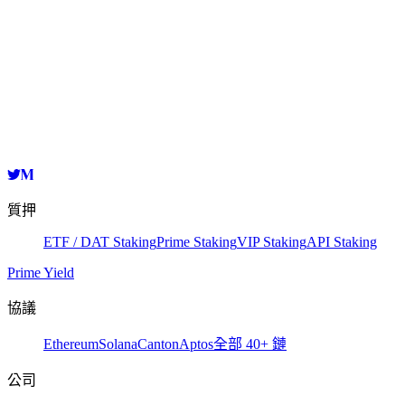
Validator
HashKey Cloud
01652d9fbd8dbb443af0122cd4347f4107e697306e5b90f93dbf959f7
複製
質押
ETF / DAT Staking
Prime Staking
VIP Staking
API Staking
Prime Yield
協議
Ethereum
Solana
Canton
Aptos
全部 40+ 鏈
公司