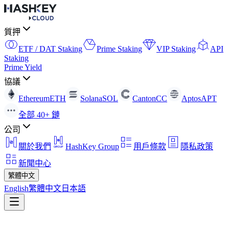
質押
ETF / DAT Staking
Prime Staking
VIP Staking
API
Staking
Prime Yield
協議
Ethereum
ETH
Solana
SOL
Canton
CC
Aptos
APT
全部 40+ 鏈
公司
關於我們
HashKey Group
用戶條款
隱私政策
新聞中心
繁體中文
English
繁體中文
日本語