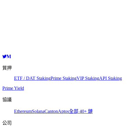
Validator
HashKey Cloud
bandvaloper1dr64r506ln5n3aqqgkccf56uwdd9d9jvlh9l4p
複製
質押
ETF / DAT Staking
Prime Staking
VIP Staking
API Staking
Prime Yield
協議
Ethereum
Solana
Canton
Aptos
全部 40+ 鏈
公司