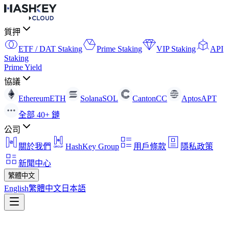
質押
ETF / DAT Staking
Prime Staking
VIP Staking
API
Staking
Prime Yield
協議
Ethereum
ETH
Solana
SOL
Canton
CC
Aptos
APT
全部 40+ 鏈
公司
關於我們
HashKey Group
用戶條款
隱私政策
新聞中心
繁體中文
English
繁體中文
日本語