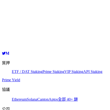
在區塊瀏覽器上查看
Validator
HashKey Cloud
tz1KzSC1J9aBxKp7u8TUnpN8L7S65PBRkgdF
複製
質押
ETF / DAT Staking
Prime Staking
VIP Staking
API Staking
Prime Yield
協議
Ethereum
Solana
Canton
Aptos
全部 40+ 鏈
公司