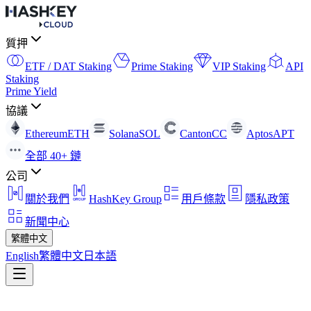
質押
ETF / DAT Staking
Prime Staking
VIP Staking
API
Staking
Prime Yield
協議
Ethereum
ETH
Solana
SOL
Canton
CC
Aptos
APT
全部 40+ 鏈
公司
關於我們
HashKey Group
用戶條款
隱私政策
新聞中心
繁體中文
English
繁體中文
日本語