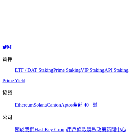
HashKey Cloud
ununifivaloper1zqt3snrfpq7zlqvwzvm4v926w26pcmru722hf2
複製
質押
ETF / DAT Staking
Prime Staking
VIP Staking
API Staking
Prime Yield
協議
Ethereum
Solana
Canton
Aptos
全部 40+ 鏈
公司
關於我們
HashKey Group
用戶條款
隱私政策
新聞中心