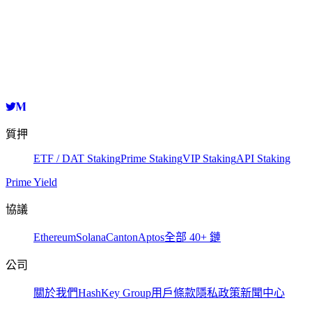
HashKey Cloud
acrevaloper15avy39shq7cllgvrvuyfm2c4w4kgkgu8r44s43
複製
質押
ETF / DAT Staking
Prime Staking
VIP Staking
API Staking
Prime Yield
協議
Ethereum
Solana
Canton
Aptos
全部 40+ 鏈
公司
關於我們
HashKey Group
用戶條款
隱私政策
新聞中心