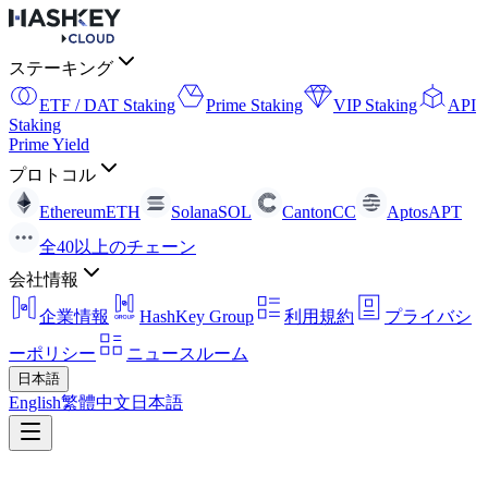
ステーキング
ETF / DAT Staking
Prime Staking
VIP Staking
API
Staking
Prime Yield
プロトコル
Ethereum
ETH
Solana
SOL
Canton
CC
Aptos
APT
全40以上のチェーン
会社情報
企業情報
HashKey Group
利用規約
プライバシ
ーポリシー
ニュースルーム
日本語
English
繁體中文
日本語