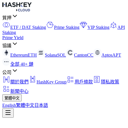
質押
ETF / DAT Staking
Prime Staking
VIP Staking
API
Staking
Prime Yield
協議
Ethereum
ETH
Solana
SOL
Canton
CC
Aptos
APT
全部 40+ 鏈
公司
關於我們
HashKey Group
用戶條款
隱私政策
新聞中心
繁體中文
English
繁體中文
日本語