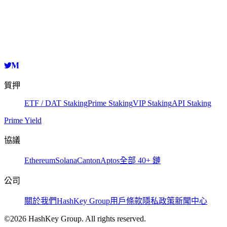
HashKey Cloud
0x940c8217ba8ff6ed37759af8543c9e7da77470f2
複製
質押
ETF / DAT Staking
Prime Staking
VIP Staking
API Staking
Prime Yield
協議
Ethereum
Solana
Canton
Aptos
全部 40+ 鏈
公司
關於我們
HashKey Group
用戶條款
隱私政策
新聞中心
©2026 HashKey Group. All rights reserved.