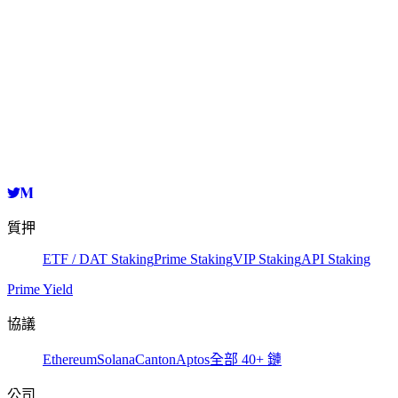
在區塊瀏覽器上查看
Validator
HashKey Cloud
cosmosvaloper1cgh5ksjwy2sd407lyre4l3uj2fdrqhpkzp06e6
複製
質押
ETF / DAT Staking
Prime Staking
VIP Staking
API Staking
Prime Yield
協議
Ethereum
Solana
Canton
Aptos
全部 40+ 鏈
公司