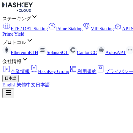
ステーキング
ETF / DAT Staking
Prime Staking
VIP Staking
API S
Prime Yield
プロトコル
Ethereum
ETH
Solana
SOL
Canton
CC
Aptos
APT
会社情報
企業情報
HashKey Group
利用規約
プライバシ
日本語
English
繁體中文
日本語