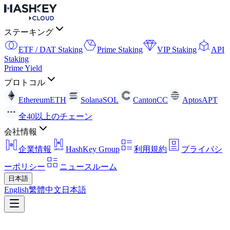
ステーキング
ETF / DAT Staking
Prime Staking
VIP Staking
API
Staking
Prime Yield
プロトコル
Ethereum
ETH
Solana
SOL
Canton
CC
Aptos
APT
全40以上のチェーン
会社情報
企業情報
HashKey Group
利用規約
プライバシ
ーポリシー
ニュースルーム
日本語
English
繁體中文
日本語