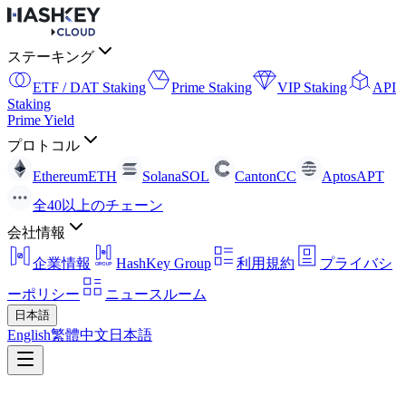
ステーキング
ETF / DAT Staking
Prime Staking
VIP Staking
API
Staking
Prime Yield
プロトコル
Ethereum
ETH
Solana
SOL
Canton
CC
Aptos
APT
全40以上のチェーン
会社情報
企業情報
HashKey Group
利用規約
プライバシ
ーポリシー
ニュースルーム
日本語
English
繁體中文
日本語