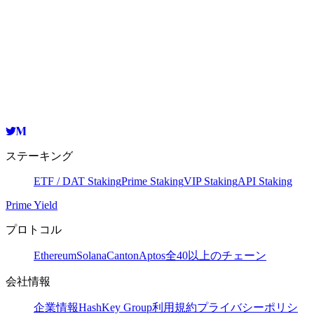
Validator
HashKey Cloud
01652d9fbd8dbb443af0122cd4347f4107e697306e5b90f93dbf959f7
コピー
ステーキング
ETF / DAT Staking
Prime Staking
VIP Staking
API Staking
Prime Yield
プロトコル
Ethereum
Solana
Canton
Aptos
全40以上のチェーン
会社情報
企業情報
HashKey Group
利用規約
プライバシーポリシ