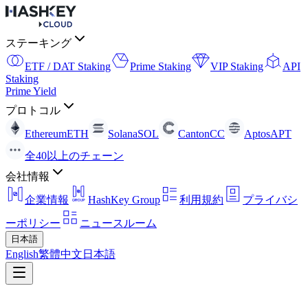
ステーキング
ETF / DAT Staking
Prime Staking
VIP Staking
API
Staking
Prime Yield
プロトコル
Ethereum
ETH
Solana
SOL
Canton
CC
Aptos
APT
全40以上のチェーン
会社情報
企業情報
HashKey Group
利用規約
プライバシ
ーポリシー
ニュースルーム
日本語
English
繁體中文
日本語