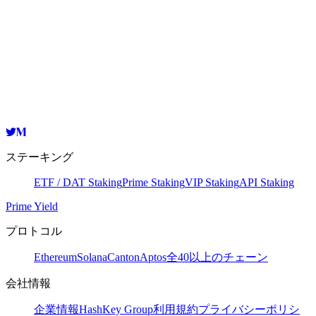
Validator
HashKey Cloud
bandvaloper1dr64r506ln5n3aqqgkccf56uwdd9d9jvlh9l4p
コピー
ステーキング
ETF / DAT Staking
Prime Staking
VIP Staking
API Staking
Prime Yield
プロトコル
Ethereum
Solana
Canton
Aptos
全40以上のチェーン
会社情報
企業情報
HashKey Group
利用規約
プライバシーポリシ