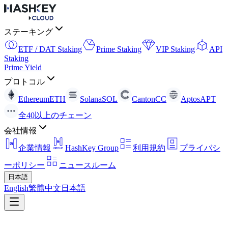
ステーキング
ETF / DAT Staking
Prime Staking
VIP Staking
API
Staking
Prime Yield
プロトコル
Ethereum
ETH
Solana
SOL
Canton
CC
Aptos
APT
全40以上のチェーン
会社情報
企業情報
HashKey Group
利用規約
プライバシ
ーポリシー
ニュースルーム
日本語
English
繁體中文
日本語