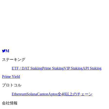
ブロックエクスプローラーで表示
Validator
HashKey Cloud
cosmosvaloper1cgh5ksjwy2sd407lyre4l3uj2fdrqhpkzp06e6
コピー
ステーキング
ETF / DAT Staking
Prime Staking
VIP Staking
API Staking
Prime Yield
プロトコル
Ethereum
Solana
Canton
Aptos
全40以上のチェーン
会社情報