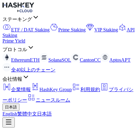
ステーキング
ETF / DAT Staking
Prime Staking
VIP Staking
API
Staking
Prime Yield
プロトコル
Ethereum
ETH
Solana
SOL
Canton
CC
Aptos
APT
全40以上のチェーン
会社情報
企業情報
HashKey Group
利用規約
プライバシ
ーポリシー
ニュースルーム
日本語
English
繁體中文
日本語