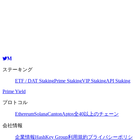
Validator
HashKey Cloud
3PN4bcg8VqsFaB52ncdgfmA4Go26Vc16pJz
コピー
ステーキング
ETF / DAT Staking
Prime Staking
VIP Staking
API Staking
Prime Yield
プロトコル
Ethereum
Solana
Canton
Aptos
全40以上のチェーン
会社情報
企業情報
HashKey Group
利用規約
プライバシーポリシ