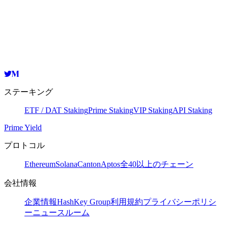
HashKey Cloud
junovaloper1cgh5ksjwy2sd407lyre4l3uj2fdrqhpkw6wmfv
コピー
ステーキング
ETF / DAT Staking
Prime Staking
VIP Staking
API Staking
Prime Yield
プロトコル
Ethereum
Solana
Canton
Aptos
全40以上のチェーン
会社情報
企業情報
HashKey Group
利用規約
プライバシーポリシ
ー
ニュースルーム