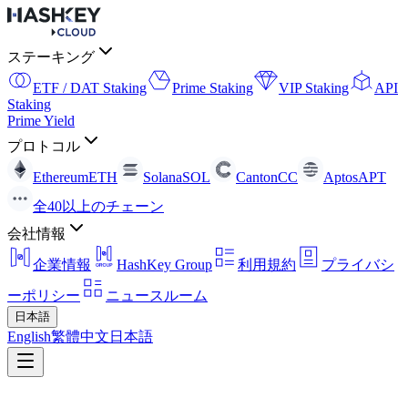
ステーキング
ETF / DAT Staking
Prime Staking
VIP Staking
API
Staking
Prime Yield
プロトコル
Ethereum
ETH
Solana
SOL
Canton
CC
Aptos
APT
全40以上のチェーン
会社情報
企業情報
HashKey Group
利用規約
プライバシ
ーポリシー
ニュースルーム
日本語
English
繁體中文
日本語