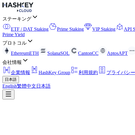
ステーキング
ETF / DAT Staking
Prime Staking
VIP Staking
API S
Prime Yield
プロトコル
Ethereum
ETH
Solana
SOL
Canton
CC
Aptos
APT
会社情報
企業情報
HashKey Group
利用規約
プライバシ
日本語
English
繁體中文
日本語