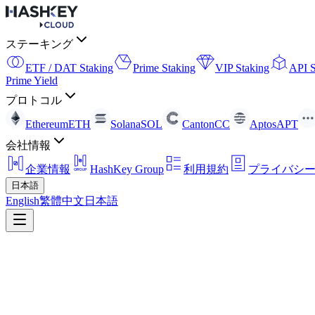
ステーキング
ETF / DAT Staking
Prime Staking
VIP Staking
API S
Prime Yield
プロトコル
Ethereum
ETH
Solana
SOL
Canton
CC
Aptos
APT
会社情報
企業情報
HashKey Group
利用規約
プライバシ
日本語
English
繁體中文
日本語