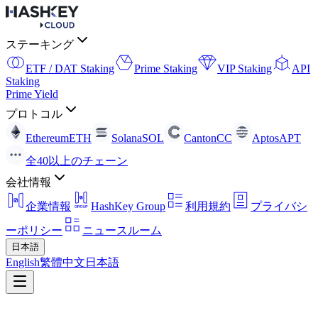
ステーキング
ETF / DAT Staking
Prime Staking
VIP Staking
API
Staking
Prime Yield
プロトコル
Ethereum
ETH
Solana
SOL
Canton
CC
Aptos
APT
全40以上のチェーン
会社情報
企業情報
HashKey Group
利用規約
プライバシ
ーポリシー
ニュースルーム
日本語
English
繁體中文
日本語