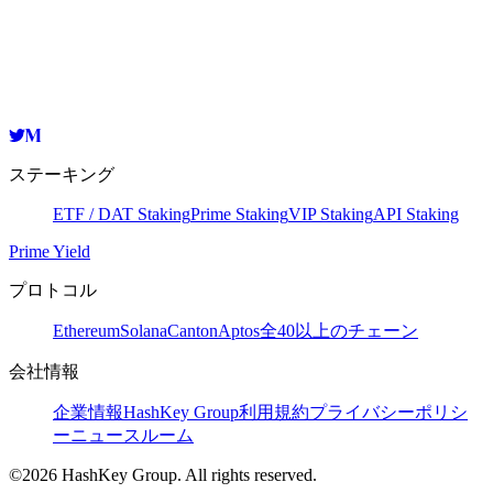
HashKey Cloud
15BQUqtqhmqJPyvvEH5GYyWffXWKuAgoSUHuG1UeNdb8oD
コピー
ステーキング
ETF / DAT Staking
Prime Staking
VIP Staking
API Staking
Prime Yield
プロトコル
Ethereum
Solana
Canton
Aptos
全40以上のチェーン
会社情報
企業情報
HashKey Group
利用規約
プライバシーポリシ
ー
ニュースルーム
©2026 HashKey Group. All rights reserved.