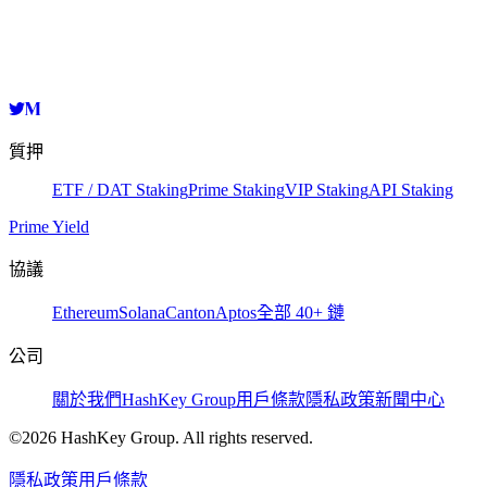
of digital asset.
質押
ETF / DAT Staking
Prime Staking
VIP Staking
API Staking
Prime Yield
協議
Ethereum
Solana
Canton
Aptos
全部 40+ 鏈
公司
關於我們
HashKey Group
用戶條款
隱私政策
新聞中心
©2026 HashKey Group. All rights reserved.
隱私政策
用戶條款