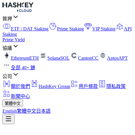
質押
ETF / DAT Staking
Prime Staking
VIP Staking
API
Staking
Prime Yield
協議
Ethereum
ETH
Solana
SOL
Canton
CC
Aptos
APT
全部 40+ 鏈
公司
關於我們
HashKey Group
用戶條款
隱私政策
新聞中心
繁體中文
English
繁體中文
日本語
返回
Press