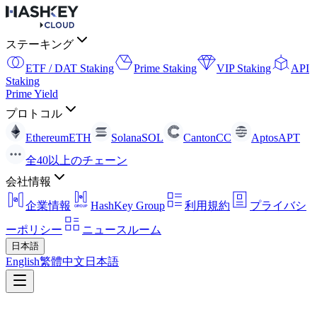
ステーキング
ETF / DAT Staking
Prime Staking
VIP Staking
API
Staking
Prime Yield
プロトコル
Ethereum
ETH
Solana
SOL
Canton
CC
Aptos
APT
全40以上のチェーン
会社情報
企業情報
HashKey Group
利用規約
プライバシ
ーポリシー
ニュースルーム
日本語
English
繁體中文
日本語
戻る
Press