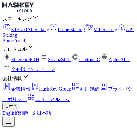
ステーキング
ETF / DAT Staking
Prime Staking
VIP Staking
API
Staking
Prime Yield
プロトコル
Ethereum
ETH
Solana
SOL
Canton
CC
Aptos
APT
全40以上のチェーン
会社情報
企業情報
HashKey Group
利用規約
プライバシ
ーポリシー
ニュースルーム
日本語
English
繁體中文
日本語
戻る
Press