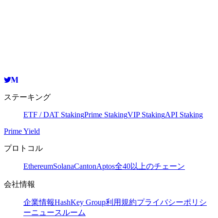
offer or recommendation of any product or service. It does not
constitute investment, tax or legal advice. In no event should any
news release be considered as recommendation of a particular type
of digital asset.
ステーキング
ETF / DAT Staking
Prime Staking
VIP Staking
API Staking
Prime Yield
プロトコル
Ethereum
Solana
Canton
Aptos
全40以上のチェーン
会社情報
企業情報
HashKey Group
利用規約
プライバシーポリシ
ー
ニュースルーム